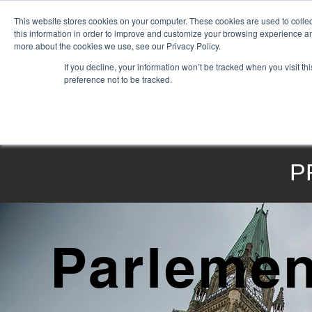
This website stores cookies on your computer. These cookies are used to colle
this information in order to improve and customize your browsing experience and
more about the cookies we use, see our Privacy Policy.
If you decline, your information won’t be tracked when you visit t
preference not to be tracked.
ACCUEIL
|
PRODUITS
|
SERVICES
|
PROJETS
|
À
P
Parlemen