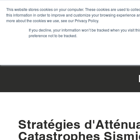
This website stores cookies on your computer. These cookies are used to colle
this information in order to improve and customize your browsing experience and
more about the cookies we use, see our Privacy Policy.
If you decline, your information won’t be tracked when you visit t
preference not to be tracked.
ACCUEIL
|
PRODUITS
|
SERVICES
|
PROJET
Stratégies d'Atténu
Catastrophes Sism