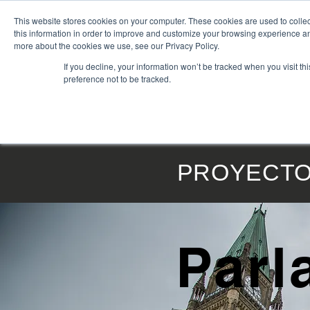
This website stores cookies on your computer. These cookies are used to colle
this information in order to improve and customize your browsing experience and
more about the cookies we use, see our Privacy Policy.
If you decline, your information won’t be tracked when you visit t
preference not to be tracked.
INICIO
|
PRODUCTOS |
SERVICI
PROYECTO
Parl